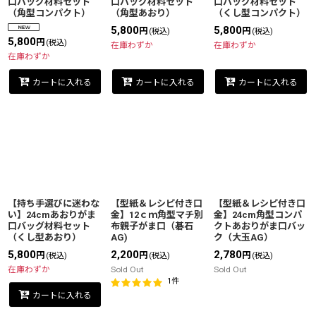
口バッグ材料セット
口バッグ材料セット
口バッグ材料セット
（角型コンパクト）
（角型あおり）
（くし型コンパクト）
5,800
5,800
円
円
(税込)
(税込)
5,800
円
(税込)
在庫わずか
在庫わずか
在庫わずか
カートに入れる
カートに入れる
カートに入れる
【持ち手選びに迷わな
【型紙＆レシピ付き口
【型紙＆レシピ付き口
い】24cmあおりがま
金】12ｃｍ角型マチ別
金】24cm角型コンパ
口バッグ材料セット
布親子がま口（碁石
クトあおりがま口バッ
（くし型あおり）
AG)
ク（大玉AG）
5,800
2,200
2,780
円
円
円
(税込)
(税込)
(税込)
在庫わずか
Sold Out
Sold Out
1
件
カートに入れる