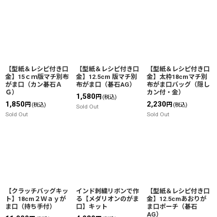
【型紙＆レシピ付き口
【型紙＆レシピ付き口
【型紙＆レシピ付き口
金】15ｃｍ版マチ別布
金】12.5cm 版マチ別
金】太枠18cmマチ別
がま口（カン碁石Ａ
布がま口（碁石AG）
布がま口バッグ（隠し
Ｇ）
カン付・金）
1,580
円
(税込)
1,850
2,230
円
円
(税込)
(税込)
Sold Out
Sold Out
Sold Out
【クラッチバッグキッ
インド刺繍リボンで作
【型紙＆レシピ付き口
ト】18cm２Ｗａｙが
る【メダリオンのがま
金】12.5cmあおりが
ま口（持ち手付）
口】キット
ま口ポーチ（碁石
AG）