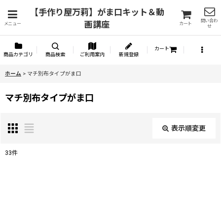
【手作り屋万莉】がま口キット＆動
問い合わ
画講座
メニュー
カート
せ
カート
商品カテゴリ
商品検索
ご利用案内
新規登録
ホーム
>
マチ別布タイプがま口
マチ別布タイプがま口
表示順変更
閉じる
33
件
表示数
:
並び順
: