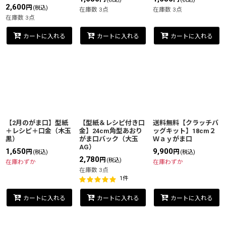
2,600
円
(税込)
在庫数 3点
在庫数 3点
在庫数 3点
カートに入れる
カートに入れる
カートに入れる
【2月のがま口】型紙
【型紙＆レシピ付き口
送料無料【クラッチバ
＋レシピ＋口金（木玉
金】24cm角型あおり
ッグキット】18cm２
黒）
がま口バック（大玉
Ｗａｙがま口
AG）
1,650
9,900
円
円
(税込)
(税込)
2,780
円
(税込)
在庫わずか
在庫わずか
在庫数 3点
1
件
カートに入れる
カートに入れる
カートに入れる