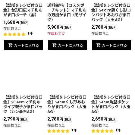
絞り込む
【型紙＆レシピ付き口
送料無料/【コスメポ
【型紙＆レシピ付き口
金】台形口広マチ別布
ーチキット】マチ別布
金】24ｃｍ版くし形コ
がま口ポーチ（金）
の万能がま口（モザイ
ンパクトあおりがま口
ク）
バック（大玉AG）
1,680
円
(税込)
5,900
2,780
円
円
(税込)
(税込)
在庫数 2点
在庫わずか
在庫数 9点
1
件
カートに入れる
カートに入れる
カートに入れる
【型紙＆レシピ付き口
【型紙＆レシピ付き口
【型紙＆レシピ付き口
金】20.4cmマチ別布
金】24cmくし形あお
金】24cm角型ポケッ
タイプ親子がま口バッ
りがま口バック（大玉
トがま口バック（大玉
ク（カン碁石AG）
AG）
AG）
2,790
2,780
2,650
円
円
円
(税込)
(税込)
(税込)
在庫数 3点
在庫数 5点
在庫数 7点
1
件
1
件