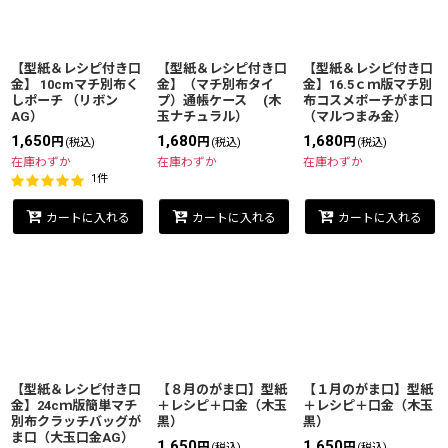
【型紙＆レシピ付き口
【型紙＆レシピ付き口
【型紙＆レシピ付き口
金】 10cmマチ別布く
金】（マチ別布タイ
金】16.5ｃｍ版マチ別
しポーチ （リボン
プ）通帳ケース (木
布コスメポーチがま口
AG）
玉ナチュラル）
（マルつまみ金）
1,650
1,680
1,680
円
円
円
(税込)
(税込)
(税込)
在庫わずか
在庫わずか
在庫わずか
1
件
カートに入れる
カートに入れる
カートに入れる
【型紙＆レシピ付き口
【８月のがま口】型紙
【１月のがま口】型紙
金】24cｍ版簡単マチ
＋レシピ＋口金（木玉
＋レシピ＋口金（木玉
別布クラッチバッグが
黒）
黒）
ま口（大玉口金AG）
1,650
1,650
円
円
(税込)
(税込)