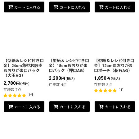
カートに入れる
カートに入れる
カートに入れる
【型紙＆レシピ付き口
【型紙＆レシピ付き口
【型紙＆レシピ付き口
金】24cm角型お散歩
金】18cmあおりがま
金】12cmあおりがま
あおりがま口バック
口バック（押口AG）
口ポーチ（碁石AG）
（大玉AG）
2,200
1,850
円
円
(税込)
(税込)
2,780
円
(税込)
在庫数 4点
在庫数 2点
在庫数 7点
1
件
1
件
カートに入れる
カートに入れる
カートに入れる