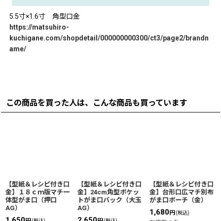
5.5寸×1.6寸 角型口金
https://matsuhiro-
kuchigane.com/shopdetail/000000000300/ct3/page2/brandn
ame/
この商品を買った人は、こんな商品も買っています
【型紙＆レシピ付き口
【型紙＆レシピ付き口
【型紙＆レシピ付き口
金】１８ｃｍ版マチ一
金】24cm角型ポケッ
金】台形口広マチ別布
体型がま口（押口
トがま口バック（大玉
がま口ポーチ（金）
AG）
AG）
1,680
円
(税込)
1,650
2,650
円
円
(税込)
(税込)