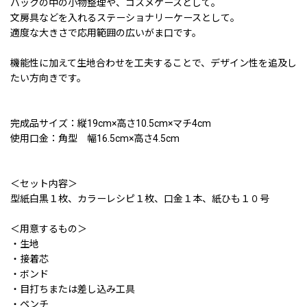
バックの中の小物整理や、コスメケースとして。
文房具などを入れるステーショナリーケースとして。
適度な大きさで応用範囲の広いがま口です。
機能性に加えて生地合わせを工夫することで、デザイン性を追及し
たい方向きです。
完成品サイズ：縦19cm×高さ10.5cm×マチ4cm
使用口金：角型 幅16.5cm×高さ4.5cm
＜セット内容＞
型紙白黒１枚、カラーレシピ１枚、口金１本、紙ひも１０号
＜用意するもの＞
・生地
・接着芯
・ボンド
・目打ちまたは差し込み工具
・ペンチ