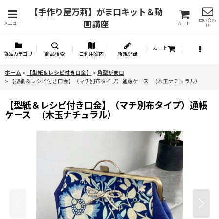
【手作り屋万莉】がま口キット＆動
問い合わ
画講座
メニュー
カート
せ
カート
商品カテゴリ
商品検索
ご利用案内
新規登録
ホーム
>
【型紙＆レシピ付き口金】
>
角型がま口
>
【型紙＆レシピ付き口金】（マチ別布タイプ）通帳ケース (木玉ナチュラル）
【型紙＆レシピ付き口金】（マチ別布タイプ）通帳
ケース (木玉ナチュラル）