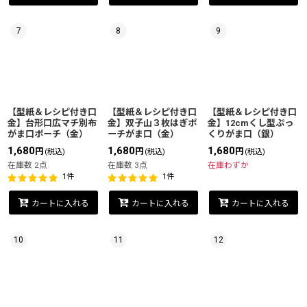
7
8
9
【型紙＆レシピ付き口
【型紙＆レシピ付き口
【型紙＆レシピ付き口
金】台形口広マチ別布
金】双子山３枚はぎポ
金】12cmくし型ぷっ
がま口ポーチ（金）
ーチがま口（金）
くりがま口（銀）
1,680
1,680
1,680
円
円
円
(税込)
(税込)
(税込)
在庫数 2点
在庫数 3点
在庫わずか
1
件
1
件
カートに入れる
カートに入れる
カートに入れる
10
11
12