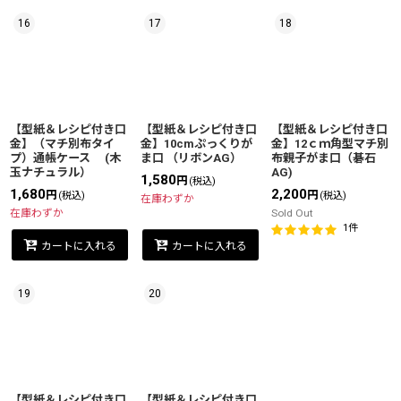
16
17
18
【型紙＆レシピ付き口
【型紙＆レシピ付き口
【型紙＆レシピ付き口
金】（マチ別布タイ
金】10cmぷっくりが
金】12ｃｍ角型マチ別
プ）通帳ケース (木
ま口 （リボンAG）
布親子がま口（碁石
玉ナチュラル）
AG)
1,580
円
(税込)
1,680
2,200
円
円
(税込)
(税込)
在庫わずか
在庫わずか
Sold Out
1
件
カートに入れる
カートに入れる
19
20
【型紙＆レシピ付き口
【型紙＆レシピ付き口