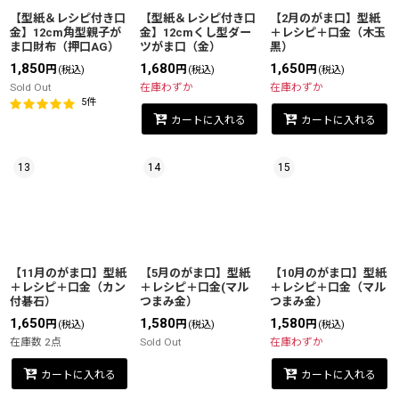
【型紙＆レシピ付き口
【型紙＆レシピ付き口
【2月のがま口】型紙
金】12cm角型親子が
金】12cmくし型ダー
＋レシピ＋口金（木玉
ま口財布（押口AG）
ツがま口（金）
黒）
1,850
1,680
1,650
円
円
円
(税込)
(税込)
(税込)
Sold Out
在庫わずか
在庫わずか
5
件
カートに入れる
カートに入れる
13
14
15
【11月のがま口】型紙
【5月のがま口】型紙
【10月のがま口】型紙
＋レシピ＋口金（カン
＋レシピ＋口金(マル
＋レシピ＋口金（マル
付碁石）
つまみ金）
つまみ金）
1,650
1,580
1,580
円
円
円
(税込)
(税込)
(税込)
在庫数 2点
Sold Out
在庫わずか
カートに入れる
カートに入れる