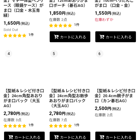
金】マチ一体型ペンケ
金】12cmあおりがま
金】10cmぺったんこ
ース（眼鏡ケース）が
口ポーチ（碁石AG）
がま口 （口金・金）
ま口（口金・木玉青
1,850
1,550
円
円
(税込)
(税込)
緑）
在庫数 2点
在庫わずか
1,650
円
(税込)
1
件
Sold Out
1
件
カートに入れる
カートに入れる
4
5
6
【型紙＆レシピ付き口
【型紙＆レシピ付き口
【型紙＆レシピ付き口
金】24cm角型あおり
金】24cm角型お散歩
金】20.4cm親子がま
がま口バック（大玉
あおりがま口バック
口（カン碁石AG）
AG）
（大玉AG）
2,500
円
(税込)
2,780
2,780
円
円
(税込)
(税込)
在庫数 2点
在庫数 3点
在庫数 7点
1
件
1
件
カートに入れる
カートに入れる
カートに入れる