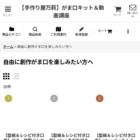
【手作り屋万莉】がま口キット＆動
問い合わ
画講座
メニュー
カート
せ
カート
商品カテゴリ
商品検索
ご利用案内
新規登録
ホーム
>
自由に創作がま口を楽しみたい方へ
自由に創作がま口を楽しみたい方へ
20
件
1
2
3
【型紙＆レシピ付き口
【型紙＆レシピ付き口
【型紙＆レシピ付き口