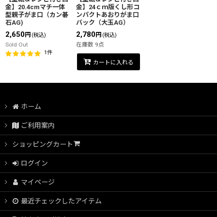
金】20.4cmマチ一体
金】24ｃｍ版くし形コ
型親子がま口（カン碁
ンパクトあおりがま口
石AG)
バック（大玉AG）
2,650
2,780
円
円
(税込)
(税込)
Sold Out
在庫数 9点
1
件
カートに入れる
ホーム
ご利用案内
ショッピングカート
ログイン
マイページ
最近チェックしたアイテム