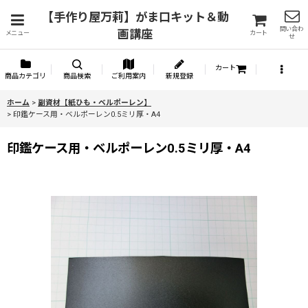
【手作り屋万莉】がま口キット＆動
問い合わ
画講座
メニュー
カート
せ
カート
商品カテゴリ
商品検索
ご利用案内
新規登録
ホーム
>
副資材【紙ひも・ベルポーレン】
>
印鑑ケース用・ベルポーレン0.5ミリ厚・A4
印鑑ケース用・ベルポーレン0.5ミリ厚・A4