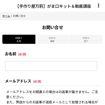
【手作り屋万莉】がま口キット＆動画講座
ホーム
>
お問い合せ
お問い合せ
STEP 1
STEP 2
STEP 3
入力
確認
完了
お名前
[
必須
]
メールアドレス
[
必須
]
メールアドレスをお間違えの場合はお返事が届きません。ご注
意ください。
また、弊店からのお返事が迷惑メールとして処理される場合が