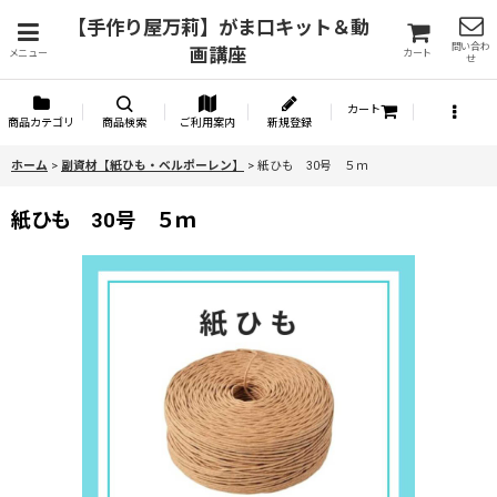
【手作り屋万莉】がま口キット＆動
問い合わ
画講座
メニュー
カート
せ
カート
商品カテゴリ
商品検索
ご利用案内
新規登録
ホーム
>
副資材【紙ひも・ベルポーレン】
>
紙ひも 30号 ５ｍ
紙ひも 30号 ５ｍ