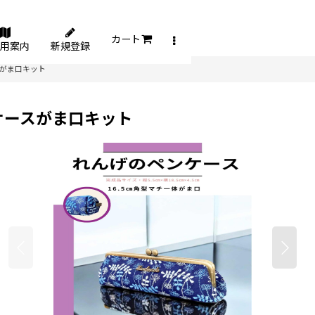
カート
用案内
新規登録
スがま口キット
ケースがま口キット