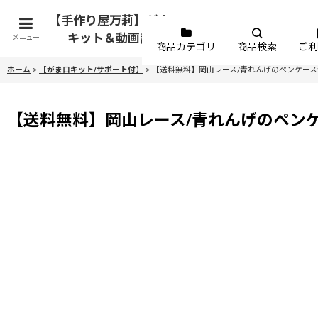
【手作り屋万莉】がま口
キット＆動画講座
メニュー
商品カテゴリ
商品検索
ご利
ホーム
>
【がま口キット/サポート付】
>
【送料無料】岡山レース/青れんげのペンケー
【送料無料】岡山レース/青れんげのペン