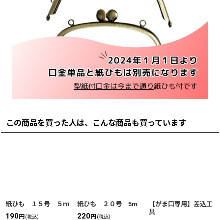
この商品を買った人は、こんな商品も買っています
紙ひも １５号 ５ｍ
紙ひも ２０号 5m
【がま口専用】差込工
具
190
220
円
円
(税込)
(税込)