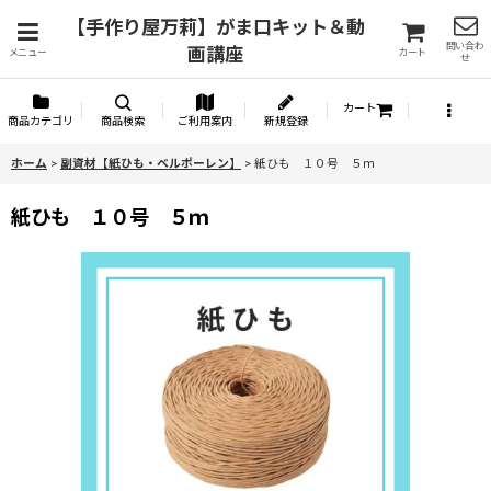
【手作り屋万莉】がま口キット＆動
問い合わ
画講座
メニュー
カート
せ
カート
商品カテゴリ
商品検索
ご利用案内
新規登録
ホーム
>
副資材【紙ひも・ベルポーレン】
>
紙ひも １０号 ５ｍ
紙ひも １０号 ５ｍ