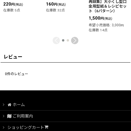
再録集】大小くし型口
220
160
円
円
(税込)
(税込)
金用型紙＆レシピセッ
在庫数 5点
在庫数 32点
ト（6パターン）
1,500
円
(税込)
希望小売価格
:
3,000
円
在庫数 14点
レビュー
0
件のレビュー
ホーム
ご利用案内
ショッピングカート