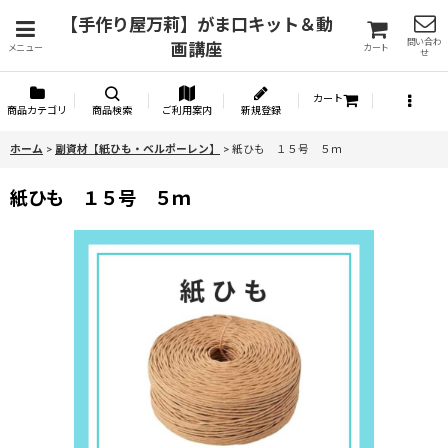
【手作り屋万莉】がま口キット＆動
問い合わ
画講座
メニュー
カート
せ
カート
商品カテゴリ
商品検索
ご利用案内
新規登録
ホーム
>
副資材【紙ひも・ベルポーレン】
>
紙ひも １５号 ５ｍ
紙ひも １５号 ５ｍ