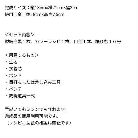
完成サイズ：縦13cm×横21cm×幅2cm
使用口金：幅18cm×高さ7.5cm
＜セット内容＞
型紙白黒１枚、カラーレシピ１枚、口金１本、紙ひも１０号
＜用意するもの＞
・生地
・接着芯
・ボンド
・目打ちまたは差し込み工具
・ペンチ
・裁縫道具一式
手縫いでもミシンでも作れます。
完成品の商用利用可能です。
（レシピ、型紙の複製は禁止です）