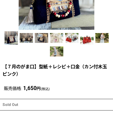
【７月のがま口】型紙＋レシピ＋口金（カン付木玉
ピンク）
1,650
販売価格
:
円
(税込)
Sold Out