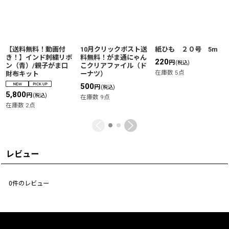
【送料無料！動画付
10月クリックポスト送
紙ひも ２０号 5m
き！】インド刺繍リボ
料無料！がま通にゃん
220
円
(税込)
ン（青）/親子がま口
こクリアファイル（ド
在庫数 5点
財布キット
ーナツ）
500
円
(税込)
5,800
円
(税込)
在庫数 9点
在庫数 2点
レビュー
0
件のレビュー