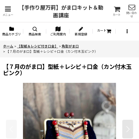
【手作り屋万莉】がま口キット＆動
問い合わ
画講座
メニュー
カート
せ
カート
商品カテゴリ
商品検索
ご利用案内
新規登録
ホーム
>
【型紙＆レシピ付き口金】
>
角型がま口
>
【７月のがま口】型紙＋レシピ＋口金（カン付木玉ピンク）
【７月のがま口】型紙＋レシピ＋口金（カン付木玉
ピンク）