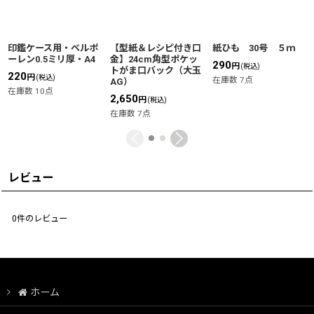
印鑑ケース用・ベルポ
【型紙＆レシピ付き口
紙ひも 30号 ５ｍ
ーレン0.5ミリ厚・A4
金】24cm角型ポケッ
290
円
(税込)
トがま口バック（大玉
220
円
(税込)
在庫数 7点
AG）
在庫数 10点
2,650
円
(税込)
在庫数 7点
レビュー
0
件のレビュー
ホーム