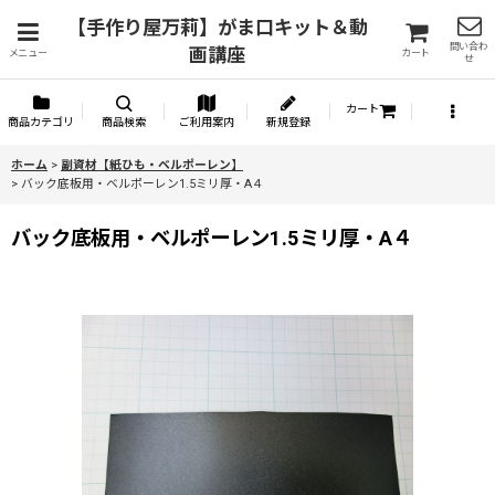
【手作り屋万莉】がま口キット＆動
問い合わ
画講座
メニュー
カート
せ
カート
商品カテゴリ
商品検索
ご利用案内
新規登録
ホーム
>
副資材【紙ひも・ベルポーレン】
>
バック底板用・ベルポーレン1.5ミリ厚・A４
バック底板用・ベルポーレン1.5ミリ厚・A４