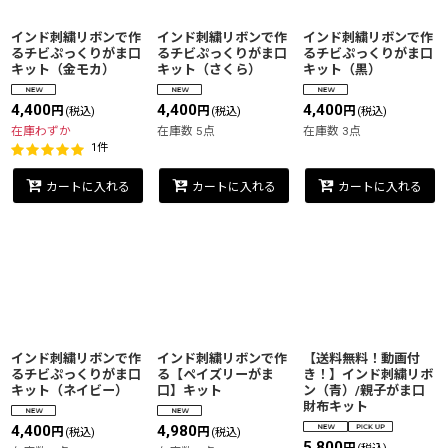
絞り込む
インド刺繍リボンで作
インド刺繍リボンで作
インド刺繍リボンで作
るチビぷっくりがま口
るチビぷっくりがま口
るチビぷっくりがま口
キット（金モカ）
キット（さくら）
キット（黒）
4,400
4,400
4,400
円
円
円
(税込)
(税込)
(税込)
在庫わずか
在庫数 5点
在庫数 3点
1
件
カートに入れる
カートに入れる
カートに入れる
インド刺繍リボンで作
インド刺繍リボンで作
【送料無料！動画付
るチビぷっくりがま口
る【ペイズリーがま
き！】インド刺繍リボ
キット（ネイビー）
口】キット
ン（青）/親子がま口
財布キット
4,400
4,980
円
円
(税込)
(税込)
5,800
円