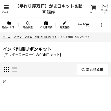
【手作り屋万莉】がま口キット＆動
問い合わ
画講座
メニュー
カート
せ
カート
商品カテゴリ
商品検索
ご利用案内
新規登録
ホーム
>
アウターフォロー付のがま口キット
>
インド刺繍リボンキット
インド刺繍リボンキット
[
アウターフォロー付のがま口キット
]
表示順変更
閉じる
9
件
表示数
:
並び順
: