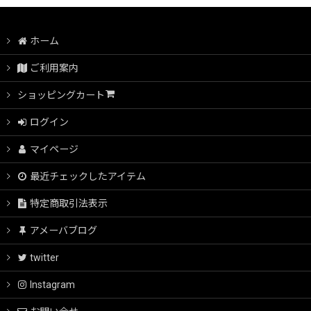
動画付きキット全商品
ホーム
はじめてさんのための動画付きキット
ご利用案内
動画付き親子がま口キット
ショッピングカート
ログイン
縫わない
マイページ
初心者用型紙付口金
最近チェックしたアイテム
中級者向け型紙付口金
特定商取引法表示
アメーバブログ
上級者向け型紙付口金
twitter
金華山織キット
Instagram