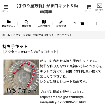
【手作り屋万莉】がま口キット＆動
問い合わ
画講座
メニュー
カート
せ
カート
商品カテゴリ
商品検索
ご利用案内
新規登録
ホーム
>
アウターフォロー付のがま口キット
>
持ち手キット
持ち手キット
[
アウターフォロー付のがま口キット
]
がま口に合わせる持ち手のキットです。
簡単な作り方なので最初に材料と作り方を
キットで覚えて、自由に材料を買い揃えて
楽しんで下さいね。
レシピは紙とショート動画です。
ブログに情報を載せています。
https://ameblo.jp/tezukuriya-
mari/entry-12823096286.html