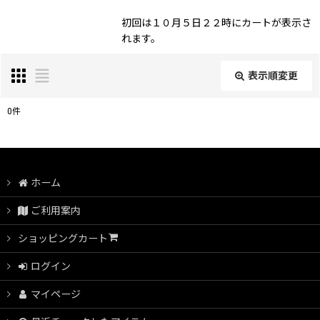
初回は１０月５日２２時にカートが表示さ
れます。
表示順変更
閉じる
0
件
表示数
:
並び順
:
ホーム
ご利用案内
絞り込む
ショッピングカート
ログイン
マイページ