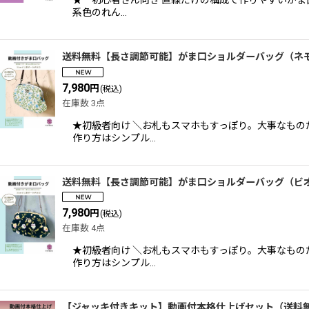
系色のれん…
送料無料【長さ調節可能】がま口ショルダーバッグ（ネ
7,980
円
(税込)
在庫数 3点
★初級者向け ＼お札もスマホもすっぽり。大事なもの
作り方はシンプル…
送料無料【長さ調節可能】がま口ショルダーバッグ（ビ
7,980
円
(税込)
在庫数 4点
★初級者向け ＼お札もスマホもすっぽり。大事なもの
作り方はシンプル…
【ジャッキ付きキット】動画付本格仕上げセット（送料