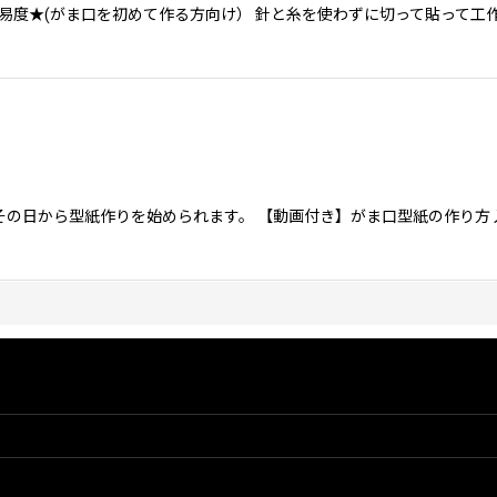
難易度★(がま口を初めて作る方向け） 針と糸を使わずに切って貼って工
の日から型紙作りを始められます。 【動画付き】がま口型紙の作り方 入