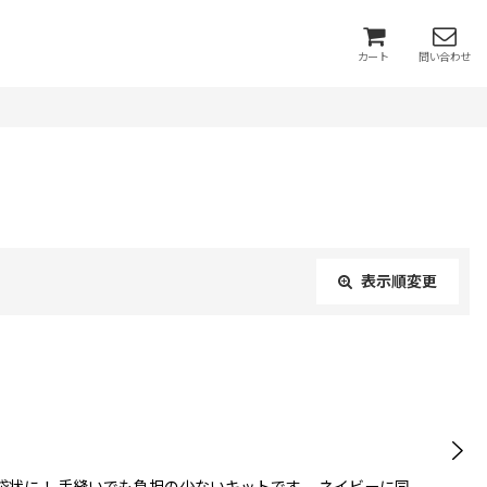
カート
問い合わせ
表示順変更
閉じる
袋状に！ 手縫いでも負担の少ないキットです。 ネイビーに同