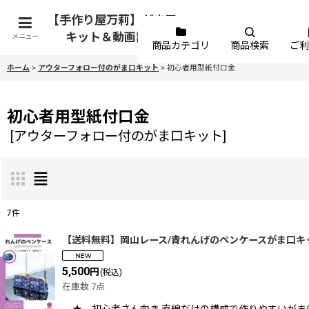
【手作り屋万莉】がま口
キット＆動画講座
メニュー
商品カテゴリ
商品検索
ご利
ホーム
>
アウターフォロー付のがま口キット
>
初心者用型紙付口金
初心者用型紙付口金
[
アウターフォロー付のがま口キット
]
7
件
表示数
:
【送料無料】岡山レース/青れんげのペンケースがま口キ
5,500
円
(税込)
並び順
:
在庫数 7点
★ 初心者さん向き 直線だけの構成で作りやすいがま