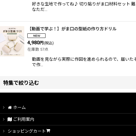
好きな生地で作ってね♪ 切り貼りがま口材料セット 
なただ…
【動画で学ぶ！】がま口の型紙の作り方ドリル
4,980
円
(税込)
在庫数 57点
動画を見ながら実際に作図を進められるので、届いたそ
で作…
特集で絞り込む
動画付きキット全商品
ホーム
はじめてさんのための動画付きキット
ご利用案内
動画付き親子がま口キット
ショッピングカート