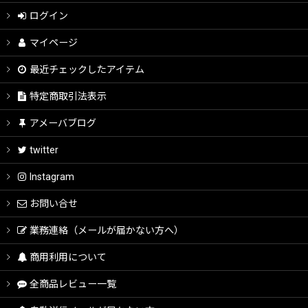
ログイン
縫わない
マイページ
初心者用型紙付口金
最近チェックしたアイテム
中級者向け型紙付口金
特定商取引法表示
アメーバブログ
上級者向け型紙付口金
twitter
金華山織キット
Instagram
お問い合せ
岡山レースキット
業務連絡（メールが届かない方へ）
インド刺繍リボンキット
商用利用について
リバティキット
全商品レビュー一覧