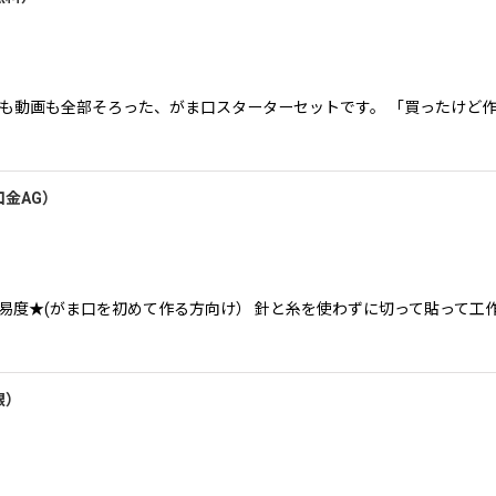
具も動画も全部そろった、がま口スターターセットです。 「買ったけど作
金AG）
難易度★(がま口を初めて作る方向け） 針と糸を使わずに切って貼って工
銀）