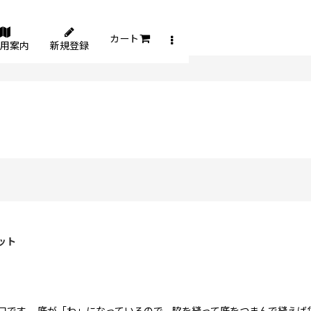
カート
用案内
新規登録
ット
口です。 底が「わ」になっているので、脇を縫って底をつまんで縫えば